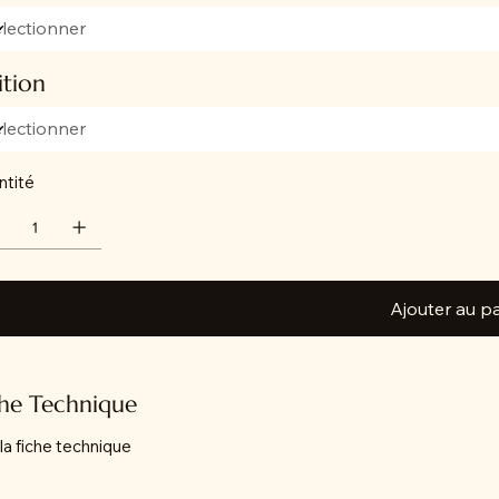
ition
ntité
Ajouter au p
che Technique
 la fiche technique