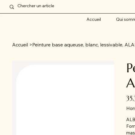
Accueil
Qui somm
Accueil
>
Peinture base aqueuse, blanc, lessivable,
P
A
Prix
35
Hor
AL
Form
masq