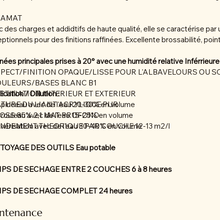
BAMAT
 des charges et addidtifs de haute qualité, elle se caractérise pa
ptionnels pour des finitions raffinées. Excellente brossabilité, poi
ées principales prises à 20° avec une humidité relative Inférrieure
SPECT/FINITION OPAQUE/LISSE POUR L'ALBAVELOURS OU S
OULEURS/BASES BLANC B1
ESTINATION INTERIEUR ET EXTERIEUR
ication / Dillution :
ATURE DU LIANT ACRYLIQUE PUR
 pinceau avec de l'eau 20-30% en volume
LOSS 85% 2,1 MAT PROFOND
 rouleau avec de l'eau 15-25% en volume
ENDEMENT THEORIQUE PAR COUCHE 12-13 m2/l
lvérisation avec de l'eau 30-40% en volume
TOYAGE DES OUTILS Eau potable
PS DE SECHAGE ENTRE 2 COUCHES 6 à 8 heures
PS DE SECHAGE COMPLET 24 heures
ntenance