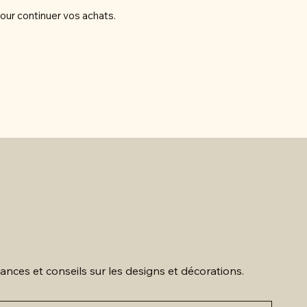
our continuer vos achats.
ances et conseils sur les designs et décorations.