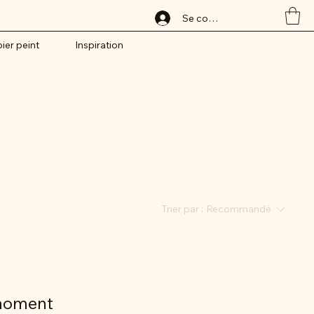
Se connecter
ier peint
Inspiration
Trier par :
Recommandé
 moment