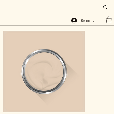
Accueil
>
Peinture base aqueuse, 8020-1, lessivable, ALABAVELOURS, ALBAMAT
Se connecter