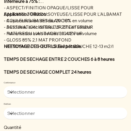
Inférrieure à 75% :
- ASPECT/FINITION OPAQUE/LISSE POUR
L'ALBAVELOURS OU SOYEUSE/LISSE POUR L'ALBAMAT
Application / Dillution :
- COULEURS/BASES BLANC B1
- Au pinceau avec de l'eau 20-30% en volume
- DESTINATION INTERIEUR ET EXTERIEUR
- Au rouleau avec de l'eau 15-25% en volume
- NATURE DU LIANT ACRYLIQUE PUR
- Pulvérisation avec de l'eau 30-40% en volume
- GLOSS 85% 2,1 MAT PROFOND
- RENDEMENT THEORIQUE PAR COUCHE 12-13 m2/l
NETTOYAGE DES OUTILS Eau potable
TEMPS DE SECHAGE ENTRE 2 COUCHES 6 à 8 heures
TEMPS DE SECHAGE COMPLET 24 heures
Contenance
Finition
Quantité