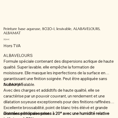
Peinture base aqueuse, 8020-1, lessivable, ALABAVELOURS,
ALBAMAT
Prix
35,34 €
Hors TVA
ALBAVELOURS
Formule spéciale contenant des dispersions acrlique de haute
qualité. Super lavable, elle empêche la formation de
moisissure. Elle masque les inperfections de la surface en
garantissant une finition soignée. Peut être appliquée sans
fixateur préalable.
ALBAMAT
Avec des charges et addidtifs de haute qualité, elle se
caractérise par un pouvoir couvrant, un rendement et une
dilatation soyeuse exceptionnels pour des finitions raffinées.
Excellente brossabilité, point de blanc très élévé et grande
résistance à l'écrasement.
Données principales prises à 20° avec une humidité relative