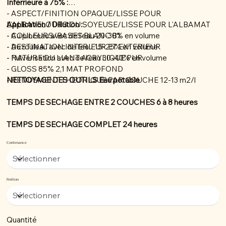
Inférrieure à 75% :
- ASPECT/FINITION OPAQUE/LISSE POUR
L'ALBAVELOURS OU SOYEUSE/LISSE POUR L'ALBAMAT
Application / Dillution :
- COULEURS/BASES BLANC B1
- Au pinceau avec de l'eau 20-30% en volume
- DESTINATION INTERIEUR ET EXTERIEUR
- Au rouleau avec de l'eau 15-25% en volume
- NATURE DU LIANT ACRYLIQUE PUR
- Pulvérisation avec de l'eau 30-40% en volume
- GLOSS 85% 2,1 MAT PROFOND
- RENDEMENT THEORIQUE PAR COUCHE 12-13 m2/l
NETTOYAGE DES OUTILS Eau potable
TEMPS DE SECHAGE ENTRE 2 COUCHES 6 à 8 heures
TEMPS DE SECHAGE COMPLET 24 heures
Contenance
Finition
Quantité