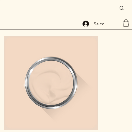
Accueil
>
Peinture base aqueuse, 8021-1, lessivable, ALABAVELOURS, ALBAMAT
Se connecter