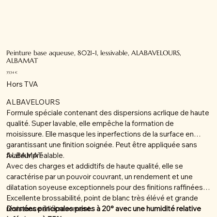
Peinture base aqueuse, 8021-1, lessivable, ALABAVELOURS,
ALBAMAT
Prix
35,34 €
Hors TVA
ALBAVELOURS
Formule spéciale contenant des dispersions acrlique de haute
qualité. Super lavable, elle empêche la formation de
moisissure. Elle masque les inperfections de la surface en
garantissant une finition soignée. Peut être appliquée sans
fixateur préalable.
ALBAMAT
Avec des charges et addidtifs de haute qualité, elle se
caractérise par un pouvoir couvrant, un rendement et une
dilatation soyeuse exceptionnels pour des finitions raffinées.
Excellente brossabilité, point de blanc très élévé et grande
résistance à l'écrasement.
Données principales prises à 20° avec une humidité relative