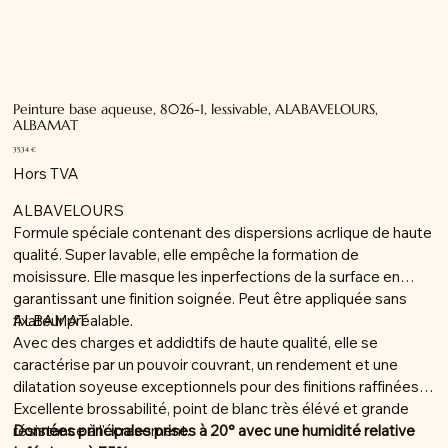
Peinture base aqueuse, 8026-1, lessivable, ALABAVELOURS,
ALBAMAT
Prix
35,34 €
Hors TVA
ALBAVELOURS
Formule spéciale contenant des dispersions acrlique de haute
qualité. Super lavable, elle empêche la formation de
moisissure. Elle masque les inperfections de la surface en
garantissant une finition soignée. Peut être appliquée sans
fixateur préalable.
ALBAMAT
Avec des charges et addidtifs de haute qualité, elle se
caractérise par un pouvoir couvrant, un rendement et une
dilatation soyeuse exceptionnels pour des finitions raffinées.
Excellente brossabilité, point de blanc très élévé et grande
résistance à l'écrasement.
Données principales prises à 20° avec une humidité relative