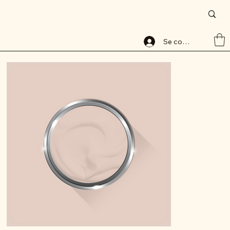
Accueil
>
Peinture base aqueuse, 8026-1, lessivable, ALABAVELOURS, ALBAMAT
Se connecter