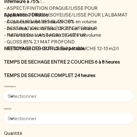
Inférrieure à 75% :
- ASPECT/FINITION OPAQUE/LISSE POUR
L'ALBAVELOURS OU SOYEUSE/LISSE POUR L'ALBAMAT
Application / Dillution :
- COULEURS/BASES BLANC B1
- Au pinceau avec de l'eau 20-30% en volume
- DESTINATION INTERIEUR ET EXTERIEUR
- Au rouleau avec de l'eau 15-25% en volume
- NATURE DU LIANT ACRYLIQUE PUR
- Pulvérisation avec de l'eau 30-40% en volume
- GLOSS 85% 2,1 MAT PROFOND
- RENDEMENT THEORIQUE PAR COUCHE 12-13 m2/l
NETTOYAGE DES OUTILS Eau potable
TEMPS DE SECHAGE ENTRE 2 COUCHES 6 à 8 heures
TEMPS DE SECHAGE COMPLET 24 heures
Contenance
Finition
Quantité