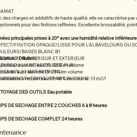
BAMAT
 des charges et addidtifs de haute qualité, elle se caractérise pa
ptionnels pour des finitions raffinées. Excellente brossabilité, poi
ées principales prises à 20° avec une humidité relative Inférrieure
SPECT/FINITION OPAQUE/LISSE POUR L'ALBAVELOURS OU S
OULEURS/BASES BLANC B1
ESTINATION INTERIEUR ET EXTERIEUR
ication / Dillution :
ATURE DU LIANT ACRYLIQUE PUR
 pinceau avec de l'eau 20-30% en volume
LOSS 85% 2,1 MAT PROFOND
 rouleau avec de l'eau 15-25% en volume
ENDEMENT THEORIQUE PAR COUCHE 12-13 m2/l
lvérisation avec de l'eau 30-40% en volume
TOYAGE DES OUTILS Eau potable
PS DE SECHAGE ENTRE 2 COUCHES 6 à 8 heures
PS DE SECHAGE COMPLET 24 heures
ntenance