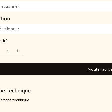
ition
ntité
Ajouter au p
che Technique
 la fiche technique