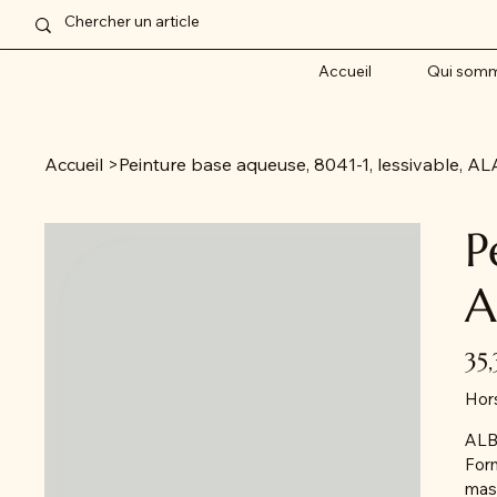
Accueil
Qui somm
Accueil
>
Peinture base aqueuse, 8041-1, lessivable
P
A
Prix
35
Hor
AL
Form
masq