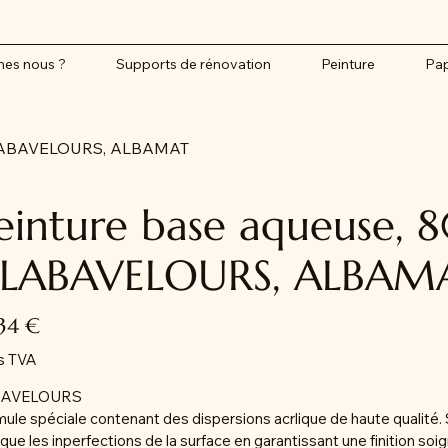
es nous ?
Supports de rénovation
Peinture
Pap
, ALABAVELOURS, ALBAMAT
einture base aqueuse, 80
LABAVELOURS, ALBAM
,34 €
s TVA
BAVELOURS
ule spéciale contenant des dispersions acrlique de haute qualité. 
ue les inperfections de la surface en garantissant une finition soig