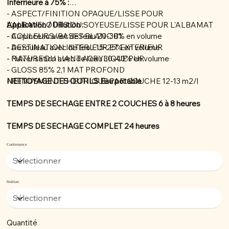
Inférrieure à 75% :
- ASPECT/FINITION OPAQUE/LISSE POUR
L'ALBAVELOURS OU SOYEUSE/LISSE POUR L'ALBAMAT
Application / Dillution :
- COULEURS/BASES BLANC B1
- Au pinceau avec de l'eau 20-30% en volume
- DESTINATION INTERIEUR ET EXTERIEUR
- Au rouleau avec de l'eau 15-25% en volume
- NATURE DU LIANT ACRYLIQUE PUR
- Pulvérisation avec de l'eau 30-40% en volume
- GLOSS 85% 2,1 MAT PROFOND
- RENDEMENT THEORIQUE PAR COUCHE 12-13 m2/l
NETTOYAGE DES OUTILS Eau potable
TEMPS DE SECHAGE ENTRE 2 COUCHES 6 à 8 heures
TEMPS DE SECHAGE COMPLET 24 heures
Contenance
Finition
Quantité