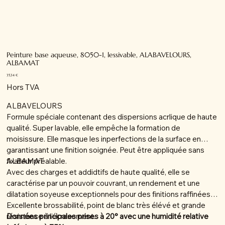
Peinture base aqueuse, 8050-1, lessivable, ALABAVELOURS,
ALBAMAT
Prix
35,34 €
Hors TVA
ALBAVELOURS
Formule spéciale contenant des dispersions acrlique de haute
qualité. Super lavable, elle empêche la formation de
moisissure. Elle masque les inperfections de la surface en
garantissant une finition soignée. Peut être appliquée sans
fixateur préalable.
ALBAMAT
Avec des charges et addidtifs de haute qualité, elle se
caractérise par un pouvoir couvrant, un rendement et une
dilatation soyeuse exceptionnels pour des finitions raffinées.
Excellente brossabilité, point de blanc très élévé et grande
résistance à l'écrasement.
Données principales prises à 20° avec une humidité relative