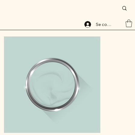
Accueil
>
Peinture base aqueuse, 8050-1, lessivable, ALABAVELOURS, ALBAMAT
Se connecter