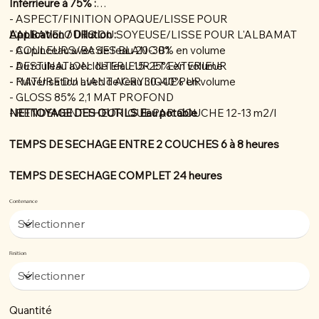
Inférrieure à 75% :
- ASPECT/FINITION OPAQUE/LISSE POUR
L'ALBAVELOURS OU SOYEUSE/LISSE POUR L'ALBAMAT
Application / Dillution :
- COULEURS/BASES BLANC B1
- Au pinceau avec de l'eau 20-30% en volume
- DESTINATION INTERIEUR ET EXTERIEUR
- Au rouleau avec de l'eau 15-25% en volume
- NATURE DU LIANT ACRYLIQUE PUR
- Pulvérisation avec de l'eau 30-40% en volume
- GLOSS 85% 2,1 MAT PROFOND
- RENDEMENT THEORIQUE PAR COUCHE 12-13 m2/l
NETTOYAGE DES OUTILS Eau potable
TEMPS DE SECHAGE ENTRE 2 COUCHES 6 à 8 heures
TEMPS DE SECHAGE COMPLET 24 heures
Contenance
Finition
Quantité