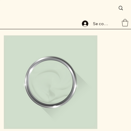
Accueil
>
Peinture base aqueuse, 8056-1, lessivable, ALABAVELOURS, ALBAMAT
Se connecter