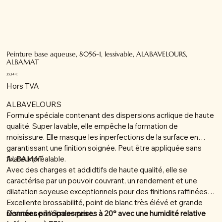
Peinture base aqueuse, 8056-1, lessivable, ALABAVELOURS,
ALBAMAT
Prix
35,34 €
Hors TVA
ALBAVELOURS
Formule spéciale contenant des dispersions acrlique de haute
qualité. Super lavable, elle empêche la formation de
moisissure. Elle masque les inperfections de la surface en
garantissant une finition soignée. Peut être appliquée sans
fixateur préalable.
ALBAMAT
Avec des charges et addidtifs de haute qualité, elle se
caractérise par un pouvoir couvrant, un rendement et une
dilatation soyeuse exceptionnels pour des finitions raffinées.
Excellente brossabilité, point de blanc très élévé et grande
résistance à l'écrasement.
Données principales prises à 20° avec une humidité relative