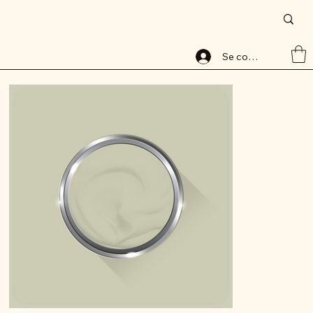
Accueil
>
Peinture base aqueuse, 8066-1, lessivable, ALABAVELOURS, ALBAMAT
Se connecter