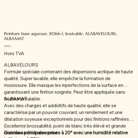
Peinture base aqueuse, 8066-1, lessivable, ALABAVELOURS,
ALBAMAT
Prix
35,34 €
Hors TVA
ALBAVELOURS
Formule spéciale contenant des dispersions acrlique de haute
qualité. Super lavable, elle empêche la formation de
moisissure. Elle masque les inperfections de la surface en
garantissant une finition soignée. Peut être appliquée sans
fixateur préalable.
ALBAMAT
Avec des charges et addidtifs de haute qualité, elle se
caractérise par un pouvoir couvrant, un rendement et une
dilatation soyeuse exceptionnels pour des finitions raffinées.
Excellente brossabilité, point de blanc très élévé et grande
résistance à l'écrasement.
Données principales prises à 20° avec une humidité relative