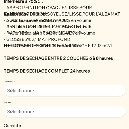
Inférrieure à 75% :
- ASPECT/FINITION OPAQUE/LISSE POUR
L'ALBAVELOURS OU SOYEUSE/LISSE POUR L'ALBAMAT
Application / Dillution :
- COULEURS/BASES BLANC B1
- Au pinceau avec de l'eau 20-30% en volume
- DESTINATION INTERIEUR ET EXTERIEUR
- Au rouleau avec de l'eau 15-25% en volume
- NATURE DU LIANT ACRYLIQUE PUR
- Pulvérisation avec de l'eau 30-40% en volume
- GLOSS 85% 2,1 MAT PROFOND
- RENDEMENT THEORIQUE PAR COUCHE 12-13 m2/l
NETTOYAGE DES OUTILS Eau potable
TEMPS DE SECHAGE ENTRE 2 COUCHES 6 à 8 heures
TEMPS DE SECHAGE COMPLET 24 heures
Contenance
Finition
Quantité