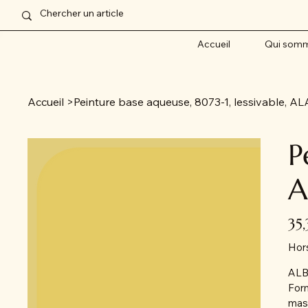
Accueil
Qui somm
Accueil
>
Peinture base aqueuse, 8073-1, lessivable
P
A
Prix
35
Hor
AL
Form
masq