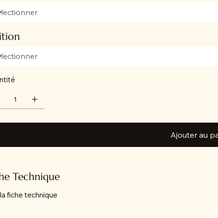
ition
ntité
Ajouter au p
che Technique
 la fiche technique