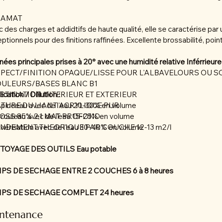
BAMAT
 des charges et addidtifs de haute qualité, elle se caractérise pa
ptionnels pour des finitions raffinées. Excellente brossabilité, poi
ées principales prises à 20° avec une humidité relative Inférrieure
SPECT/FINITION OPAQUE/LISSE POUR L'ALBAVELOURS OU S
OULEURS/BASES BLANC B1
ESTINATION INTERIEUR ET EXTERIEUR
ication / Dillution :
ATURE DU LIANT ACRYLIQUE PUR
 pinceau avec de l'eau 20-30% en volume
LOSS 85% 2,1 MAT PROFOND
 rouleau avec de l'eau 15-25% en volume
ENDEMENT THEORIQUE PAR COUCHE 12-13 m2/l
lvérisation avec de l'eau 30-40% en volume
TOYAGE DES OUTILS Eau potable
PS DE SECHAGE ENTRE 2 COUCHES 6 à 8 heures
PS DE SECHAGE COMPLET 24 heures
ntenance