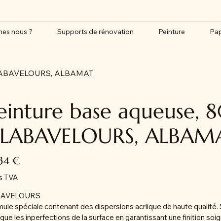
es nous ?
Supports de rénovation
Peinture
Pap
, ALABAVELOURS, ALBAMAT
einture base aqueuse, 80
LABAVELOURS, ALBAM
,34 €
s TVA
BAVELOURS
ule spéciale contenant des dispersions acrlique de haute qualité. 
ue les inperfections de la surface en garantissant une finition soig