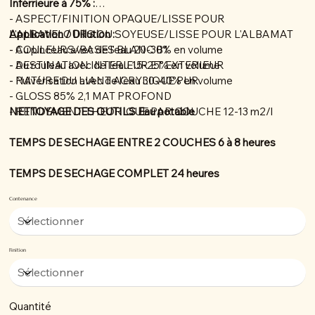
Inférrieure à 75% :
- ASPECT/FINITION OPAQUE/LISSE POUR
L'ALBAVELOURS OU SOYEUSE/LISSE POUR L'ALBAMAT
Application / Dillution :
- COULEURS/BASES BLANC B1
- Au pinceau avec de l'eau 20-30% en volume
- DESTINATION INTERIEUR ET EXTERIEUR
- Au rouleau avec de l'eau 15-25% en volume
- NATURE DU LIANT ACRYLIQUE PUR
- Pulvérisation avec de l'eau 30-40% en volume
- GLOSS 85% 2,1 MAT PROFOND
- RENDEMENT THEORIQUE PAR COUCHE 12-13 m2/l
NETTOYAGE DES OUTILS Eau potable
TEMPS DE SECHAGE ENTRE 2 COUCHES 6 à 8 heures
TEMPS DE SECHAGE COMPLET 24 heures
Contenance
Finition
Quantité