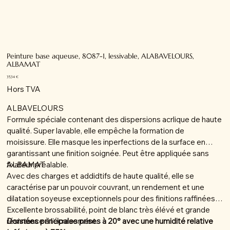
Peinture base aqueuse, 8087-1, lessivable, ALABAVELOURS,
ALBAMAT
Prix
35,34 €
Hors TVA
ALBAVELOURS
Formule spéciale contenant des dispersions acrlique de haute
qualité. Super lavable, elle empêche la formation de
moisissure. Elle masque les inperfections de la surface en
garantissant une finition soignée. Peut être appliquée sans
fixateur préalable.
ALBAMAT
Avec des charges et addidtifs de haute qualité, elle se
caractérise par un pouvoir couvrant, un rendement et une
dilatation soyeuse exceptionnels pour des finitions raffinées.
Excellente brossabilité, point de blanc très élévé et grande
résistance à l'écrasement.
Données principales prises à 20° avec une humidité relative