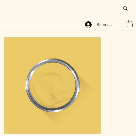
Accueil
>
Peinture base aqueuse, 8087-1, lessivable, ALABAVELOURS, ALBAMAT
Se connecter