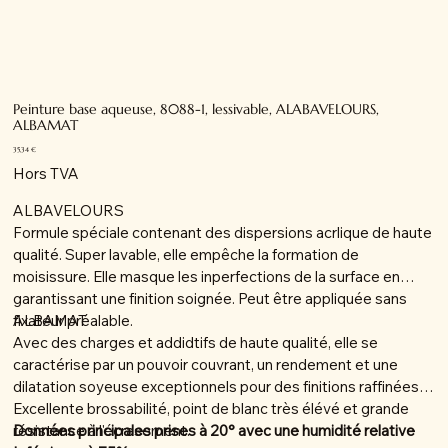
Peinture base aqueuse, 8088-1, lessivable, ALABAVELOURS,
ALBAMAT
Prix
35,34 €
Hors TVA
ALBAVELOURS
Formule spéciale contenant des dispersions acrlique de haute
qualité. Super lavable, elle empêche la formation de
moisissure. Elle masque les inperfections de la surface en
garantissant une finition soignée. Peut être appliquée sans
fixateur préalable.
ALBAMAT
Avec des charges et addidtifs de haute qualité, elle se
caractérise par un pouvoir couvrant, un rendement et une
dilatation soyeuse exceptionnels pour des finitions raffinées.
Excellente brossabilité, point de blanc très élévé et grande
résistance à l'écrasement.
Données principales prises à 20° avec une humidité relative