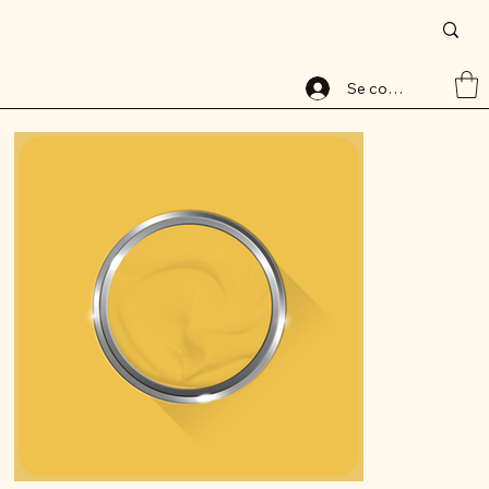
Accueil
>
Peinture base aqueuse, 8088-1, lessivable, ALABAVELOURS, ALBAMAT
Se connecter