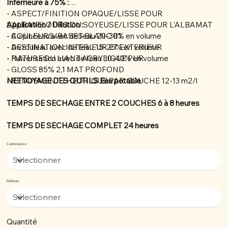
Inférrieure à 75% :
- ASPECT/FINITION OPAQUE/LISSE POUR
L'ALBAVELOURS OU SOYEUSE/LISSE POUR L'ALBAMAT
Application / Dillution :
- COULEURS/BASES BLANC B1
- Au pinceau avec de l'eau 20-30% en volume
- DESTINATION INTERIEUR ET EXTERIEUR
- Au rouleau avec de l'eau 15-25% en volume
- NATURE DU LIANT ACRYLIQUE PUR
- Pulvérisation avec de l'eau 30-40% en volume
- GLOSS 85% 2,1 MAT PROFOND
- RENDEMENT THEORIQUE PAR COUCHE 12-13 m2/l
NETTOYAGE DES OUTILS Eau potable
TEMPS DE SECHAGE ENTRE 2 COUCHES 6 à 8 heures
TEMPS DE SECHAGE COMPLET 24 heures
Contenance
Finition
Quantité