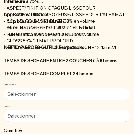
Inférrieure à 75% :
- ASPECT/FINITION OPAQUE/LISSE POUR
L'ALBAVELOURS OU SOYEUSE/LISSE POUR L'ALBAMAT
Application / Dillution :
- COULEURS/BASES BLANC B1
- Au pinceau avec de l'eau 20-30% en volume
- DESTINATION INTERIEUR ET EXTERIEUR
- Au rouleau avec de l'eau 15-25% en volume
- NATURE DU LIANT ACRYLIQUE PUR
- Pulvérisation avec de l'eau 30-40% en volume
- GLOSS 85% 2,1 MAT PROFOND
- RENDEMENT THEORIQUE PAR COUCHE 12-13 m2/l
NETTOYAGE DES OUTILS Eau potable
TEMPS DE SECHAGE ENTRE 2 COUCHES 6 à 8 heures
TEMPS DE SECHAGE COMPLET 24 heures
Contenance
Finition
Quantité