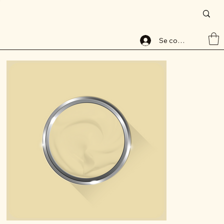
Accueil
>
Peinture base aqueuse, 8106-1, lessivable, ALABAVELOURS, ALBAMAT
Se connecter