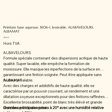
Peinture base aqueuse, 8106-1, lessivable, ALABAVELOURS,
ALBAMAT
Prix
35,34 €
Hors TVA
ALBAVELOURS
Formule spéciale contenant des dispersions acrlique de haute
qualité. Super lavable, elle empêche la formation de
moisissure. Elle masque les inperfections de la surface en
garantissant une finition soignée. Peut être appliquée sans
fixateur préalable.
ALBAMAT
Avec des charges et addidtifs de haute qualité, elle se
caractérise par un pouvoir couvrant, un rendement et une
dilatation soyeuse exceptionnels pour des finitions raffinées.
Excellente brossabilité, point de blanc très élévé et grande
résistance à l'écrasement.
Données principales prises à 20° avec une humidité relative