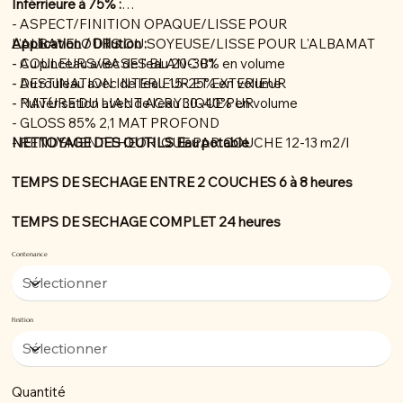
Inférrieure à 75% :
- ASPECT/FINITION OPAQUE/LISSE POUR
L'ALBAVELOURS OU SOYEUSE/LISSE POUR L'ALBAMAT
Application / Dillution :
- COULEURS/BASES BLANC B1
- Au pinceau avec de l'eau 20-30% en volume
- DESTINATION INTERIEUR ET EXTERIEUR
- Au rouleau avec de l'eau 15-25% en volume
- NATURE DU LIANT ACRYLIQUE PUR
- Pulvérisation avec de l'eau 30-40% en volume
- GLOSS 85% 2,1 MAT PROFOND
- RENDEMENT THEORIQUE PAR COUCHE 12-13 m2/l
NETTOYAGE DES OUTILS Eau potable
TEMPS DE SECHAGE ENTRE 2 COUCHES 6 à 8 heures
TEMPS DE SECHAGE COMPLET 24 heures
Contenance
Finition
Quantité