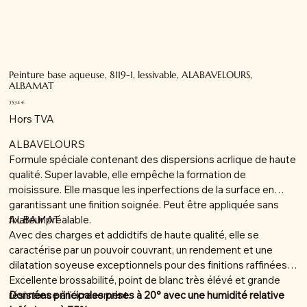
Peinture base aqueuse, 8119-1, lessivable, ALABAVELOURS,
ALBAMAT
Prix
35,34 €
Hors TVA
ALBAVELOURS
Formule spéciale contenant des dispersions acrlique de haute
qualité. Super lavable, elle empêche la formation de
moisissure. Elle masque les inperfections de la surface en
garantissant une finition soignée. Peut être appliquée sans
fixateur préalable.
ALBAMAT
Avec des charges et addidtifs de haute qualité, elle se
caractérise par un pouvoir couvrant, un rendement et une
dilatation soyeuse exceptionnels pour des finitions raffinées.
Excellente brossabilité, point de blanc très élévé et grande
résistance à l'écrasement.
Données principales prises à 20° avec une humidité relative