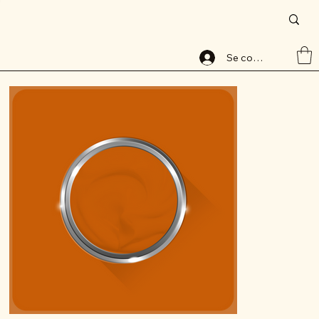
Accueil
>
Peinture base aqueuse, 8119-1, lessivable, ALABAVELOURS, ALBAMAT
Se connecter