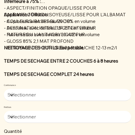
Inférrieure à 75% :
- ASPECT/FINITION OPAQUE/LISSE POUR
L'ALBAVELOURS OU SOYEUSE/LISSE POUR L'ALBAMAT
Application / Dillution :
- COULEURS/BASES BLANC B1
- Au pinceau avec de l'eau 20-30% en volume
- DESTINATION INTERIEUR ET EXTERIEUR
- Au rouleau avec de l'eau 15-25% en volume
- NATURE DU LIANT ACRYLIQUE PUR
- Pulvérisation avec de l'eau 30-40% en volume
- GLOSS 85% 2,1 MAT PROFOND
- RENDEMENT THEORIQUE PAR COUCHE 12-13 m2/l
NETTOYAGE DES OUTILS Eau potable
TEMPS DE SECHAGE ENTRE 2 COUCHES 6 à 8 heures
TEMPS DE SECHAGE COMPLET 24 heures
Contenance
Finition
Quantité