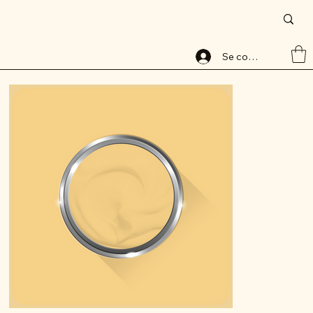
Accueil
>
Peinture base aqueuse, 8121-1, lessivable, ALABAVELOURS, ALBAMAT
Se connecter