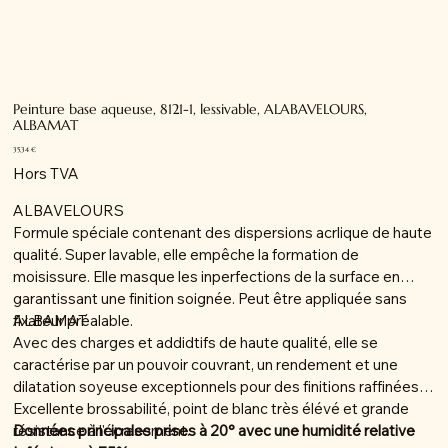
Peinture base aqueuse, 8121-1, lessivable, ALABAVELOURS,
ALBAMAT
Prix
35,34 €
Hors TVA
ALBAVELOURS
Formule spéciale contenant des dispersions acrlique de haute
qualité. Super lavable, elle empêche la formation de
moisissure. Elle masque les inperfections de la surface en
garantissant une finition soignée. Peut être appliquée sans
fixateur préalable.
ALBAMAT
Avec des charges et addidtifs de haute qualité, elle se
caractérise par un pouvoir couvrant, un rendement et une
dilatation soyeuse exceptionnels pour des finitions raffinées.
Excellente brossabilité, point de blanc très élévé et grande
résistance à l'écrasement.
Données principales prises à 20° avec une humidité relative