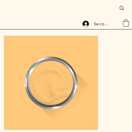
Accueil
>
Peinture base aqueuse, 8136-1, lessivable, ALABAVELOURS, ALBAMAT
Se connecter