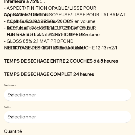
Inférrieure à 75% :
- ASPECT/FINITION OPAQUE/LISSE POUR
L'ALBAVELOURS OU SOYEUSE/LISSE POUR L'ALBAMAT
Application / Dillution :
- COULEURS/BASES BLANC B1
- Au pinceau avec de l'eau 20-30% en volume
- DESTINATION INTERIEUR ET EXTERIEUR
- Au rouleau avec de l'eau 15-25% en volume
- NATURE DU LIANT ACRYLIQUE PUR
- Pulvérisation avec de l'eau 30-40% en volume
- GLOSS 85% 2,1 MAT PROFOND
- RENDEMENT THEORIQUE PAR COUCHE 12-13 m2/l
NETTOYAGE DES OUTILS Eau potable
TEMPS DE SECHAGE ENTRE 2 COUCHES 6 à 8 heures
TEMPS DE SECHAGE COMPLET 24 heures
Contenance
Finition
Quantité