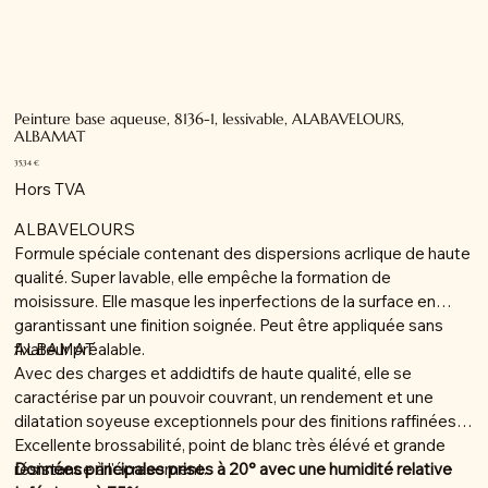
Peinture base aqueuse, 8136-1, lessivable, ALABAVELOURS,
ALBAMAT
Prix
35,34 €
Hors TVA
ALBAVELOURS
Formule spéciale contenant des dispersions acrlique de haute
qualité. Super lavable, elle empêche la formation de
moisissure. Elle masque les inperfections de la surface en
garantissant une finition soignée. Peut être appliquée sans
fixateur préalable.
ALBAMAT
Avec des charges et addidtifs de haute qualité, elle se
caractérise par un pouvoir couvrant, un rendement et une
dilatation soyeuse exceptionnels pour des finitions raffinées.
Excellente brossabilité, point de blanc très élévé et grande
résistance à l'écrasement.
Données principales prises à 20° avec une humidité relative