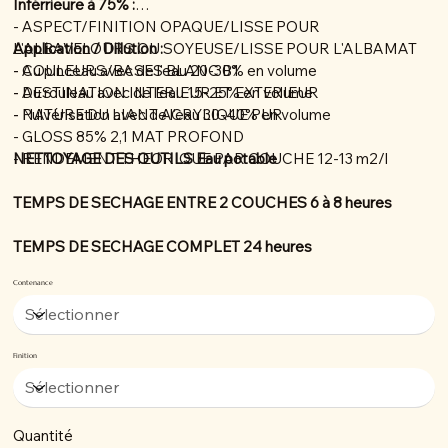
Inférrieure à 75% :
- ASPECT/FINITION OPAQUE/LISSE POUR
L'ALBAVELOURS OU SOYEUSE/LISSE POUR L'ALBAMAT
Application / Dillution :
- COULEURS/BASES BLANC B1
- Au pinceau avec de l'eau 20-30% en volume
- DESTINATION INTERIEUR ET EXTERIEUR
- Au rouleau avec de l'eau 15-25% en volume
- NATURE DU LIANT ACRYLIQUE PUR
- Pulvérisation avec de l'eau 30-40% en volume
- GLOSS 85% 2,1 MAT PROFOND
- RENDEMENT THEORIQUE PAR COUCHE 12-13 m2/l
NETTOYAGE DES OUTILS Eau potable
TEMPS DE SECHAGE ENTRE 2 COUCHES 6 à 8 heures
TEMPS DE SECHAGE COMPLET 24 heures
Contenance
Finition
Quantité