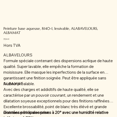
Peinture base aqueuse, 8140-1, lessivable, ALABAVELOURS,
ALBAMAT
Prix
35,34 €
Hors TVA
ALBAVELOURS
Formule spéciale contenant des dispersions acrlique de haute
qualité. Super lavable, elle empêche la formation de
moisissure. Elle masque les inperfections de la surface en
garantissant une finition soignée. Peut être appliquée sans
fixateur préalable.
ALBAMAT
Avec des charges et addidtifs de haute qualité, elle se
caractérise par un pouvoir couvrant, un rendement et une
dilatation soyeuse exceptionnels pour des finitions raffinées.
Excellente brossabilité, point de blanc très élévé et grande
résistance à l'écrasement.
Données principales prises à 20° avec une humidité relative