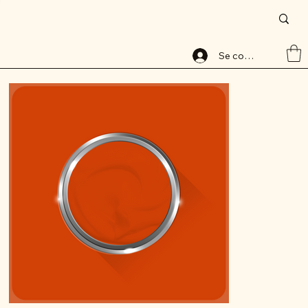
Accueil
>
Peinture base aqueuse, 8140-1, lessivable, ALABAVELOURS, ALBAMAT
Se connecter